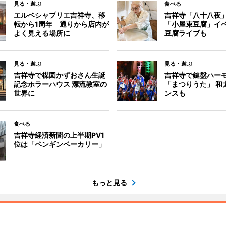
見る・遊ぶ
食べる
エルベシャプリエ吉祥寺、移
吉祥寺「八十八夜
転から1周年 通りから店内が
「小屋束豆腐」イベ
よく見える場所に
豆腐ライブも
見る・遊ぶ
見る・遊ぶ
吉祥寺で楳図かずおさん生誕
吉祥寺で鍵盤ハー
記念ホラーハウス 漂流教室の
「まつりうた」 和
世界に
ンスも
食べる
吉祥寺経済新聞の上半期PV1
位は「ペンギンベーカリー」
もっと見る