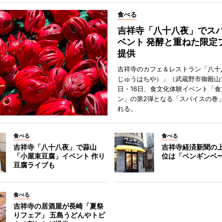
食べる
吉祥寺「八十八夜」でス
ベント 発酵と重ねた限定
提供
吉祥寺のカフェ＆レストラン「八十
じゅうはちや）」（武蔵野市御殿山1
日・16日、食文化体験イベント「食
ン」の第2弾となる「スパイスの巻
れる。
食べる
食べる
吉祥寺「八十八夜」で蒜山
吉祥寺経済新聞の上
「小屋束豆腐」イベント 作り
位は「ペンギンベ
豆腐ライブも
食べる
吉祥寺の居酒屋が長崎「夏祭
りフェア」 五島うどんやトビ