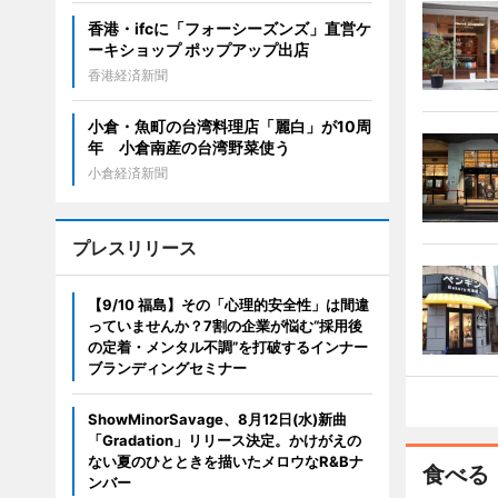
香港・ifcに「フォーシーズンズ」直営ケ
ーキショップ ポップアップ出店
香港経済新聞
小倉・魚町の台湾料理店「麗白」が10周
年 小倉南産の台湾野菜使う
小倉経済新聞
プレスリリース
【9/10 福島】その「心理的安全性」は間違
っていませんか？7割の企業が悩む“採用後
の定着・メンタル不調”を打破するインナー
ブランディングセミナー
ShowMinorSavage、8月12日(水)新曲
「Gradation」リリース決定。かけがえの
ない夏のひとときを描いたメロウなR&Bナ
食べる
ンバー