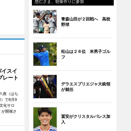
悠仁さま、朝食作りに参加
青森山田が２回戦へ 高校
野球
松山は２６位 米男子ゴル
フ
パイスイ
プレート
デラエスプリエジャ大統領
が就任
八夜（はち
）で8月9
文化サロ
」が開催さ
冨安がクリスタルパレス加
入