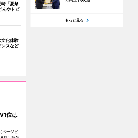
長崎「夏祭
どんやトビ
もっと見る
欧文化体験
ダンスなど
V1位は
（ページビ
、5月に配信