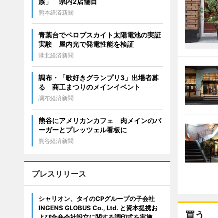
族」 県内2店舗目
熊本経済新聞
青葉台でペロブスカイト太陽電池の実証
実験 屋内光で発電性能を検証
港北経済新聞
調布・「歌好きグランプリ3」出場者募
る 商工まつりのメインイベント
調布経済新聞
熊谷にアメリカンカフェ 肉メインのバ
ーガーとプレッツェル看板に
熊谷経済新聞
プレスリリース
シャリオン、タイのCPグループの子会社
INGENS GLOBUS Co., Ltd. と資本提携お
買う
よび合弁会社設立に関する調印式を実施