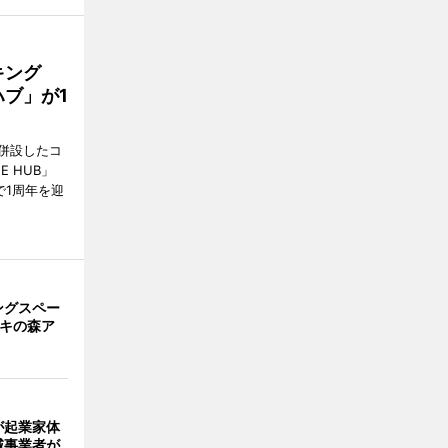
キング
ブ」が1
併設したコ
E HUB」
で1周年を迎
ングスペー
キキの森ア
」
が起業家体
域事業者が