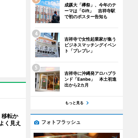
成蹊大「欅祭」、今年のテ
ーマは「Gift」 吉祥寺駅
で初のポスター告知も
吉祥寺で女性起業家が集う
ビジネスマッチングイベン
ト「プレプレ」
吉祥寺に沖縄発アロハブラ
ンド「Eanbe」 本土初進
出から2カ月
もっと見る
、移転か
フォトフラッシュ
よく見え