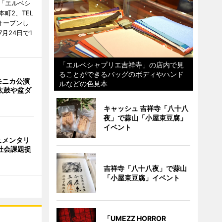
「エルベシ
町2、TEL
にオープンし
月24日で1
「エルベシャプリエ吉祥寺」の店内で見
ることができるバッグのボディやハンド
モニカ公演
ルなどの色見本
太鼓や盆ダ
キャッシュ 吉祥寺「八十八
夜」で蒜山「小屋束豆腐」
イベント
ュメンタリ
社会課題捉
吉祥寺「八十八夜」で蒜山
「小屋束豆腐」イベント
「UMEZZ HORROR