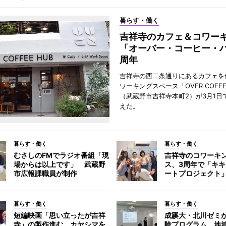
暮らす・働く
吉祥寺のカフェ＆コワー
「オーバー・コーヒー・ハ
周年
吉祥寺の西二条通りにあるカフェを
ワーキングスペース「OVER COFFE
（武蔵野市吉祥寺本町2）が3月1日
えた。
暮らす・働く
暮らす・働く
むさしのFMでラジオ番組「現
吉祥寺のコワーキ
場からは以上です」 武蔵野
ス、3周年で「キ
市広報課職員が制作
ートプロジェクト
暮らす・働く
暮らす・働く
短編映画「思い立ったが吉祥
成蹊大・北川ゼミ
寺」の製作進む カヤシマを
験プログラム 地