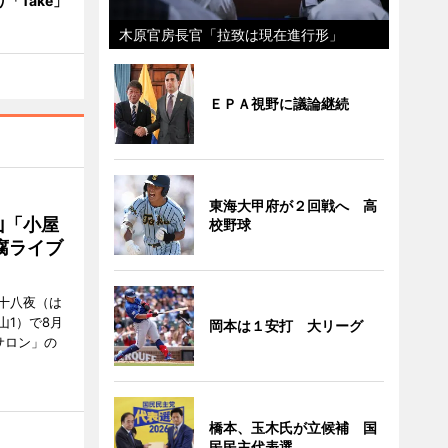
り「Take」
木原官房長官「拉致は現在進行形」
ＥＰＡ視野に議論継続
東海大甲府が２回戦へ 高
山「小屋
校野球
腐ライブ
十八夜（は
山1）で8月
岡本は１安打 大リーグ
サロン」の
橋本、玉木氏が立候補 国
民民主代表選