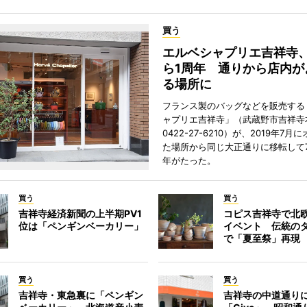
買う
エルベシャプリエ吉祥寺
ら1周年 通りから店内が
る場所に
フランス製のバッグなどを販売する
ャプリエ吉祥寺」（武蔵野市吉祥寺本
0422-27-6210）が、2019年7月
た場所から同じ大正通りに移転して7
年がたった。
買う
買う
吉祥寺経済新聞の上半期PV1
コピス吉祥寺で北
位は「ペンギンベーカリー」
イベント 伝統の
で「夏至祭」再現
買う
買う
吉祥寺・東急裏に「ペンギン
吉祥寺の中道通り