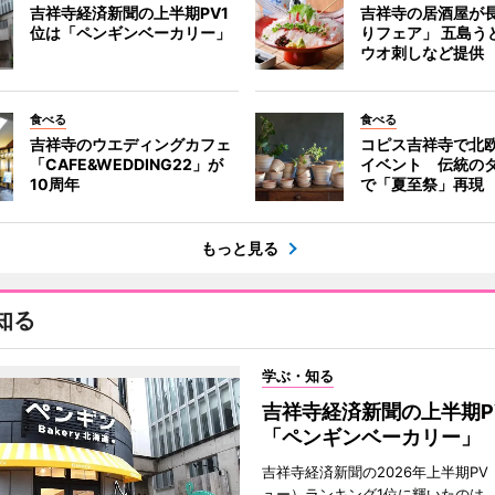
吉祥寺経済新聞の上半期PV1
吉祥寺の居酒屋が
位は「ペンギンベーカリー」
りフェア」 五島う
ウオ刺しなど提供
食べる
食べる
吉祥寺のウエディングカフェ
コピス吉祥寺で北
「CAFE&WEDDING22」が
イベント 伝統の
10周年
で「夏至祭」再現
もっと見る
知る
学ぶ・知る
吉祥寺経済新聞の上半期P
「ペンギンベーカリー」
吉祥寺経済新聞の2026年上半期PV
ュー）ランキング1位に輝いたのは