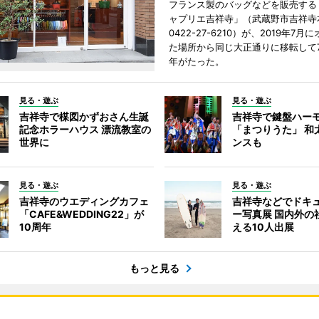
フランス製のバッグなどを販売する
ャプリエ吉祥寺」（武蔵野市吉祥寺本
0422-27-6210）が、2019年7月
た場所から同じ大正通りに移転して7
年がたった。
見る・遊ぶ
見る・遊ぶ
吉祥寺で楳図かずおさん生誕
吉祥寺で鍵盤ハー
記念ホラーハウス 漂流教室の
「まつりうた」 和
世界に
ンスも
見る・遊ぶ
見る・遊ぶ
吉祥寺のウエディングカフェ
吉祥寺などでドキ
「CAFE&WEDDING22」が
ー写真展 国内外の
10周年
える10人出展
もっと見る