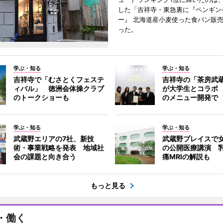
した「吉祥寺・東急裏に『ペンギン
ー』 北海道産小麦使った食パン販
った。
学ぶ・知る
学ぶ・知る
吉祥寺で「むさとくフェステ
吉祥寺の「茶房武
ィバル」 徳洲会体操クラブ
が大学生とコラボ
のトークショーも
のメニュー開発で
学ぶ・知る
学ぶ・知る
武蔵野エリアの7社、新技
武蔵野プレイスで
術・事業戦略を発表 地域社
の公開医療講演 
会の課題と向き合う
痛MRIの解説も
もっと見る
・働く