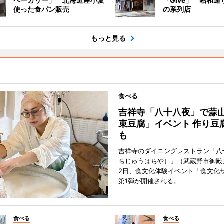
ベーカリー」 北海道産小麦
「Give」 昭和通
使った食パン販売
の系列店
もっと見る
食べる
吉祥寺「八十八夜」で蒜
束豆腐」イベント 作り豆
も
吉祥寺のダイニングレストラン「八
ちじゅうはちや）」（武蔵野市御殿
2日、食文化体験イベント「食文化
第1弾が開催される。
食べる
食べる