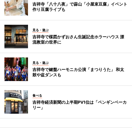
吉祥寺「八十八夜」で蒜山「小屋束豆腐」イベント
作り豆腐ライブも
見る・遊ぶ
吉祥寺で楳図かずおさん生誕記念ホラーハウス 漂
流教室の世界に
見る・遊ぶ
吉祥寺で鍵盤ハーモニカ公演「まつりうた」 和太
鼓や盆ダンスも
食べる
吉祥寺経済新聞の上半期PV1位は「ペンギンベーカ
リー」