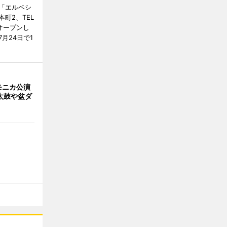
「エルベシ
町2、TEL
にオープンし
月24日で1
モニカ公演
太鼓や盆ダ