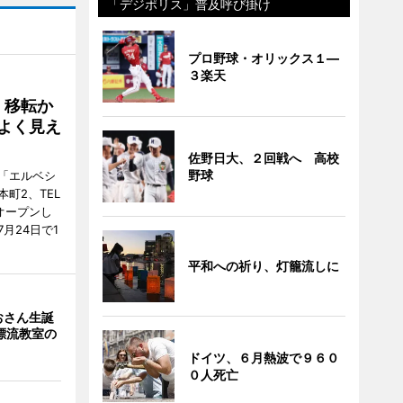
「デジポリス」普及呼び掛け
プロ野球・オリックス１―
３楽天
、移転か
よく見え
佐野日大、２回戦へ 高校
野球
「エルベシ
町2、TEL
にオープンし
月24日で1
平和への祈り、灯籠流しに
おさん生誕
漂流教室の
ドイツ、６月熱波で９６０
０人死亡