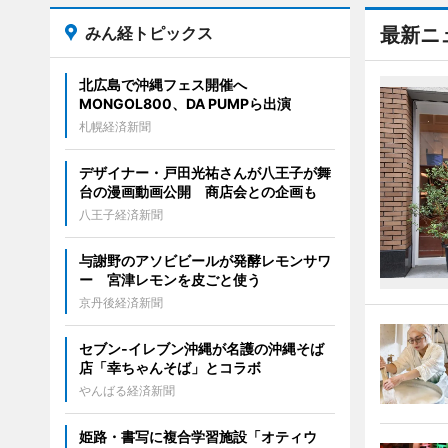
みん経トピックス
最新ニ
北広島で沖縄フェス開催へ
MONGOL800、DA PUMPら出演
札幌経済新聞
デザイナー・戸田光祐さんが八王子が舞
台の漫画動画公開 商店会との企画も
八王子経済新聞
与謝野のアソビビールが発酵レモンサワ
ー 宮津レモンを皮ごと使う
京丹後経済新聞
セブン‐イレブン沖縄が名護の沖縄そば
店「幸ちゃんそば」とコラボ
やんばる経済新聞
姫路・書写に複合学習施設「オティウ