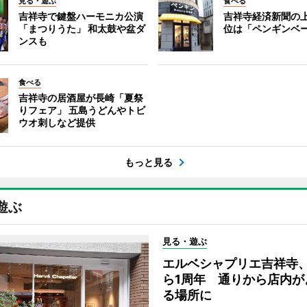
見る・遊ぶ
食べる
吉祥寺で鍵盤ハーモニカ公演
吉祥寺経済新聞の上
「まつりうた」 和太鼓や盆ダ
位は「ペンギンベ
ンスも
食べる
吉祥寺の居酒屋が長崎「夏祭
りフェア」 五島うどんやトビ
ウオ刺しなど提供
もっと見る
遊ぶ
見る・遊ぶ
エルベシャプリエ吉祥寺
ら1周年 通りから店内が
る場所に