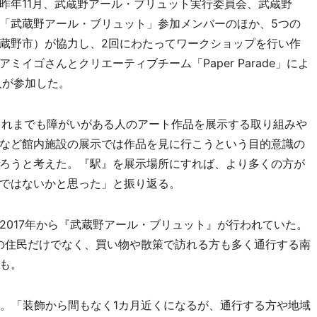
年11月、武蔵野アール・ブリュット実行委員会、武蔵野
「武蔵野アール・ブリュット」参加メンバーのほか、5つの
蔵野市）が協力し、2回にわたってワークショップを行い作
イゴさんとクリエーティブチーム「Paper Parade」によ
人が参加した。
れまでも障がいがある人のアート作品を展示する取り組みや
など館内施設の展示では作品を見に行こうという目的意識の
ろうと考えた。『駅』を展示場所にすれば、より多くの方が
ではないかと思った」と振り返る。
017年から『武蔵野アール・ブリュット』が行われていた。
域の住民だけでなく、買い物や散策で訪れる方も多く通行する南
も。
。「装飾から間もなく1カ月近くになるが、通行する方や地域