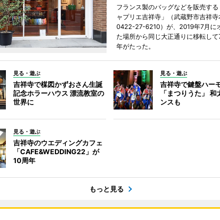
フランス製のバッグなどを販売する
ャプリエ吉祥寺」（武蔵野市吉祥寺本
0422-27-6210）が、2019年7月
た場所から同じ大正通りに移転して7
年がたった。
見る・遊ぶ
見る・遊ぶ
吉祥寺で楳図かずおさん生誕
吉祥寺で鍵盤ハー
記念ホラーハウス 漂流教室の
「まつりうた」 和
世界に
ンスも
見る・遊ぶ
吉祥寺のウエディングカフェ
「CAFE&WEDDING22」が
10周年
もっと見る