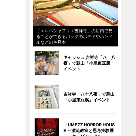
「エルベシャプリエ吉祥寺」の店内で見
ることができるバッグのボディやハンド
ルなどの色見本
キャッシュ 吉祥寺「八十八
夜」で蒜山「小屋束豆腐」
イベント
吉祥寺「八十八夜」で蒜山
「小屋束豆腐」イベント
「UMEZZ HORROR HOUS
E ～漂流教室と思考実験展