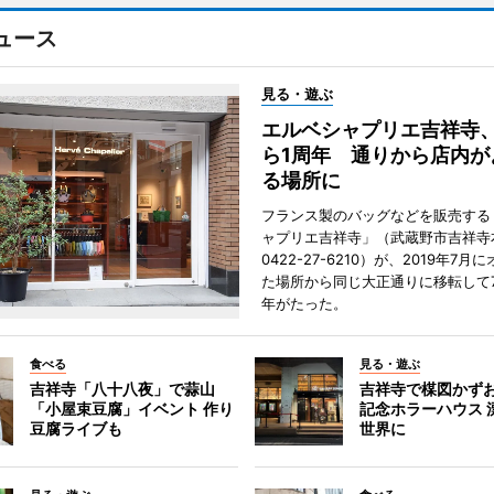
ュース
見る・遊ぶ
エルベシャプリエ吉祥寺
ら1周年 通りから店内が
る場所に
フランス製のバッグなどを販売する
ャプリエ吉祥寺」（武蔵野市吉祥寺本
0422-27-6210）が、2019年7月
た場所から同じ大正通りに移転して7
年がたった。
食べる
見る・遊ぶ
吉祥寺「八十八夜」で蒜山
吉祥寺で楳図かず
「小屋束豆腐」イベント 作り
記念ホラーハウス 
豆腐ライブも
世界に