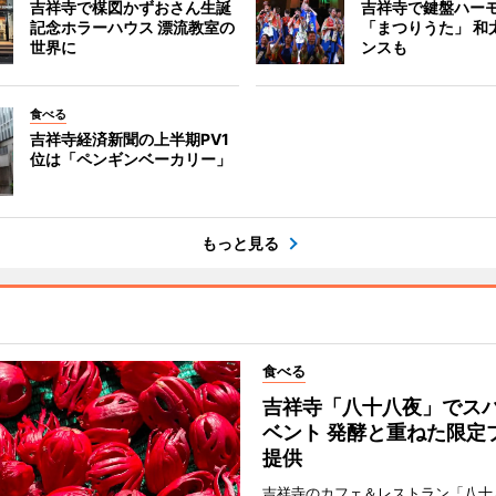
吉祥寺で楳図かずおさん生誕
吉祥寺で鍵盤ハー
記念ホラーハウス 漂流教室の
「まつりうた」 和
世界に
ンスも
食べる
吉祥寺経済新聞の上半期PV1
位は「ペンギンベーカリー」
もっと見る
食べる
吉祥寺「八十八夜」でス
ベント 発酵と重ねた限定
提供
吉祥寺のカフェ＆レストラン「八十