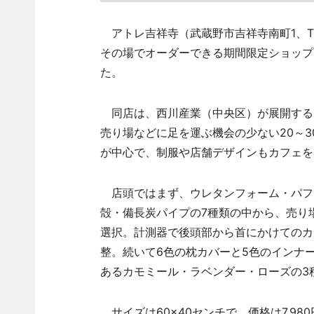
アトレ吉祥寺（武蔵野市吉祥寺南町1、T
その場でオーダーできる期間限定ショップ「P
た。
同店は、西川産業（中央区）が展開する
売り場などに足を運ぶ機会の少ない20～
が中心で、制服や店舗デザインもカフェを
店頭ではまず、ウレタンフォーム・パフ
殻・備長炭パイプの7種類の中から、売り
選択。計測器で後頭部から首にかけてのカ
整。続いて6色の枕カバーと5色のインナ
あるカモミール・ラベンダー・ローズの3
サイズは60×40センチで、価格は7,98