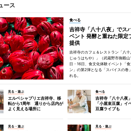
ュース
食べる
吉祥寺「八十八夜」でス
ベント 発酵と重ねた限定
提供
吉祥寺のカフェ＆レストラン「八十
じゅうはちや）」（武蔵野市御殿山1
日・16日、食文化体験イベント「食
ン」の第2弾となる「スパイスの巻
れる。
見る・遊ぶ
食べる
エルベシャプリエ吉祥寺、移
吉祥寺「八十八夜
転から1周年 通りから店内が
「小屋束豆腐」イベ
よく見える場所に
豆腐ライブも
見る・遊ぶ
見る・遊ぶ