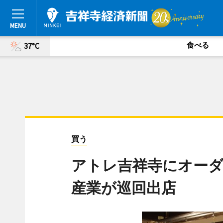
食べる
37°C
買う
アトレ吉祥寺にオーダ
産業が巡回出店