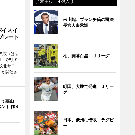
張本美和、４強入り
米上院、ブランチ氏の司法
長官人事承認
パイスイ
プレート
八夜（はち
柏、開幕白星 Ｊリーグ
）で8月9
文化サロ
」が開催さ
町田、大勝で発進 Ｊリー
グ
」で蒜山
ント 作り
日本、豪州に惜敗 ラグビ
ー