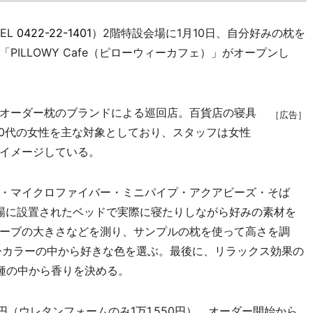
EL
0422-22-1401
）2階特設会場に1月10日、自分好みの枕を
ILLOWY Cafe（ピローウィーカフェ）」がオープンし
オーダー枕のブランドによる巡回店。百貨店の寝具
［広告］
30代の女性を主な対象としており、スタッフは女性
イメージしている。
・マイクロファイバー・ミニパイプ・アクアビーズ・そば
場に設置されたベッドで実際に寝たりしながら好みの素材を
ーブの大きさなどを測り、サンプルの枕を使って高さを調
ーカラーの中から好きな色を選ぶ。最後に、リラックス効果の
種の中から香りを決める。
0円（ウレタンフォームのみ1万1,550円）。オーダー開始から