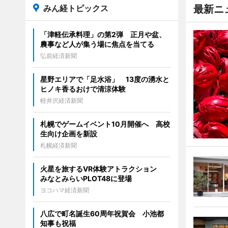
みん経トピックス
最新ニ
「津軽伝承料理」の第2弾 正月や盆、
農事など人が集う場に焦点を当てる
弘前経済新聞
星野エリアで「足水浴」 13度の湧水と
ヒノキ香るおけで清涼体験
軽井沢経済新聞
札幌でゲームイベント10月開催へ 高校
生向け企画を新設
札幌経済新聞
火星を旅するVR体験アトラクション
みなとみらいPLOT48に登場
ヨコハマ経済新聞
八広で町名誕生60周年祝賀会 小池都
知事も祝福