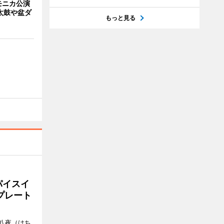
モニカ公演
太鼓や盆ダ
もっと見る
パイスイ
プレート
八夜（はち