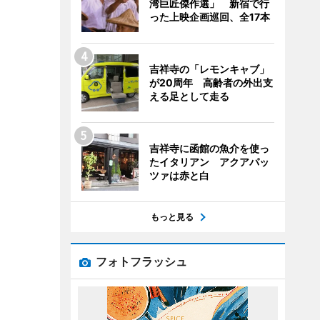
湾巨匠傑作選」 新宿で行
った上映企画巡回、全17本
吉祥寺の「レモンキャブ」
が20周年 高齢者の外出支
える足として走る
吉祥寺に函館の魚介を使っ
たイタリアン アクアパッ
ツァは赤と白
もっと見る
フォトフラッシュ