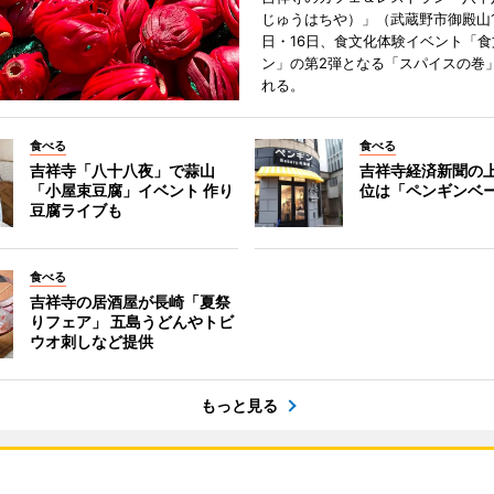
じゅうはちや）」（武蔵野市御殿山1
日・16日、食文化体験イベント「食
ン」の第2弾となる「スパイスの巻
れる。
食べる
食べる
吉祥寺「八十八夜」で蒜山
吉祥寺経済新聞の上
「小屋束豆腐」イベント 作り
位は「ペンギンベ
豆腐ライブも
食べる
吉祥寺の居酒屋が長崎「夏祭
りフェア」 五島うどんやトビ
ウオ刺しなど提供
もっと見る